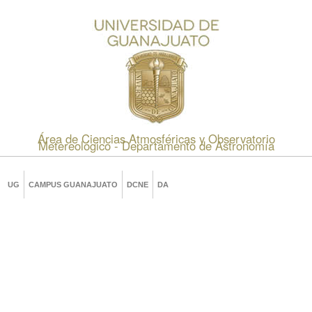
Área de Ciencias Atmosféricas y Observatorio
Metereológico - Departamento de Astronomía
UG
CAMPUS GUANAJUATO
DCNE
DA