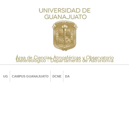
Área de Ciencias Atmosféricas y Observatorio
Metereológico - Departamento de Astronomía
UG
CAMPUS GUANAJUATO
DCNE
DA