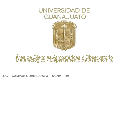
Área de Ciencias Atmosféricas y Observatorio
Metereológico - Departamento de Astronomía
UG
CAMPUS GUANAJUATO
DCNE
DA